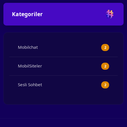
Kategoriler
Mobilchat
2
MobilSiteler
2
Sesli Sohbet
2