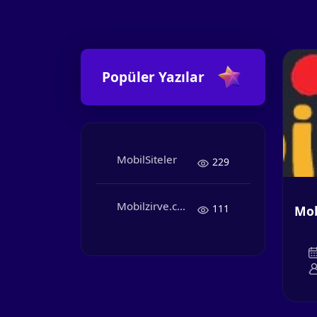
Popüler Yazılar
MobilSiteler
229
Mobilzirve.com Sitemiz online
111
Mob