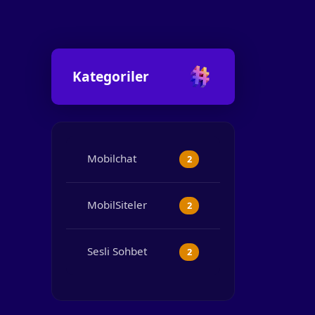
Kategoriler
Mobilchat
2
MobilSiteler
2
Sesli Sohbet
2