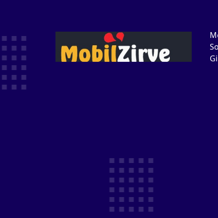
M
S
Gi