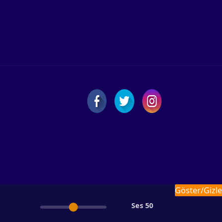
Göster/Gizle
Ses
50