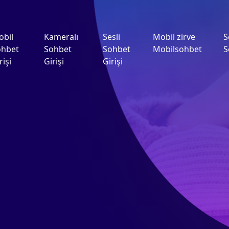
obil
Kameralı
Sesli
Mobil zirve
S
ohbet
Sohbet
Sohbet
Mobilsohbet
S
rişi
Girişi
Girişi