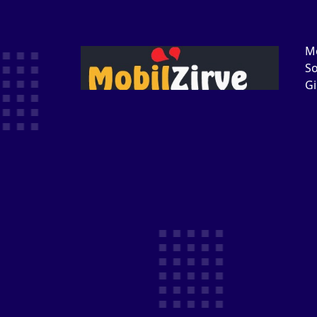
M
S
Gi