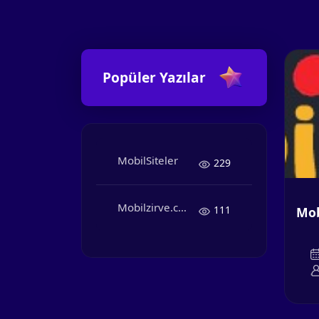
Popüler Yazılar
MobilSiteler
229
Mobilzirve.com Sitemiz online
111
Mob