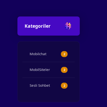
Kategoriler
Mobilchat
2
MobilSiteler
2
Sesli Sohbet
2