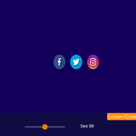
Göster/Gizle
Ses
50