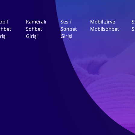
obil
Kameralı
Sesli
Mobil zirve
S
ohbet
Sohbet
Sohbet
Mobilsohbet
S
rişi
Girişi
Girişi