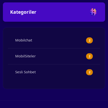
Kategoriler
Mobilchat
2
MobilSiteler
2
Sesli Sohbet
2