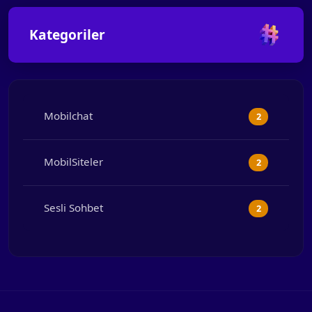
Kategoriler
Mobilchat
2
MobilSiteler
2
Sesli Sohbet
2