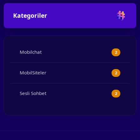
Kategoriler
Mobilchat
2
MobilSiteler
2
Sesli Sohbet
2