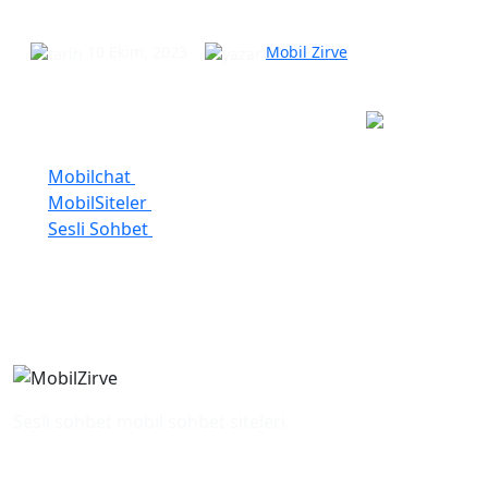
MobilSiteler
10 Ekim, 2023
Mobil Zirve
Kategoriler
Mobilchat
2
MobilSiteler
2
Sesli Sohbet
2
Sesli sohbet mobil sohbet siteleri.