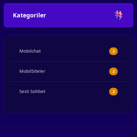
Kategoriler
Mobilchat
2
MobilSiteler
2
Sesli Sohbet
2