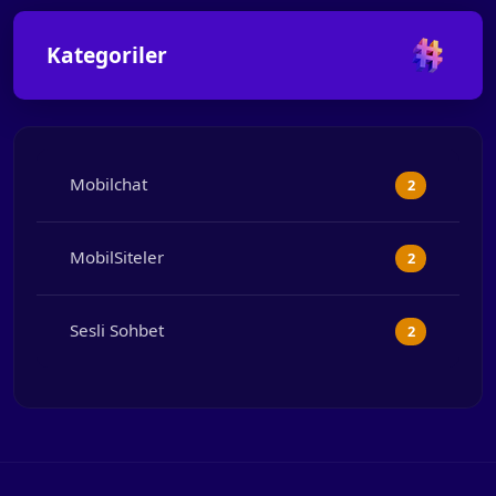
Kategoriler
Mobilchat
2
MobilSiteler
2
Sesli Sohbet
2