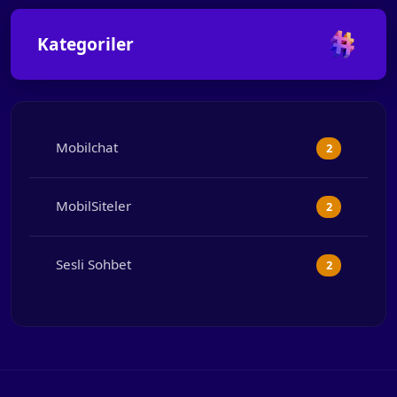
Kategoriler
Mobilchat
2
MobilSiteler
2
Sesli Sohbet
2