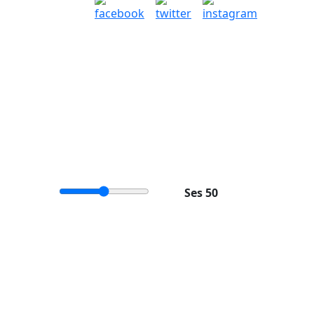
Ses
50