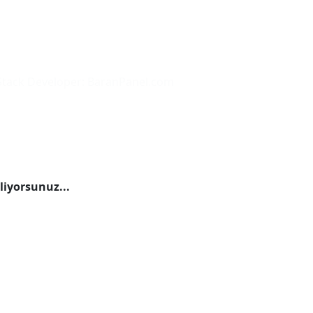
l Stack Developer: BaranPanel.com
liyorsunuz...