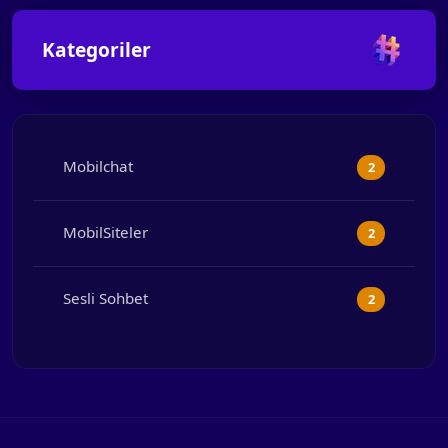
Kategoriler
Mobilchat
2
MobilSiteler
2
Sesli Sohbet
2