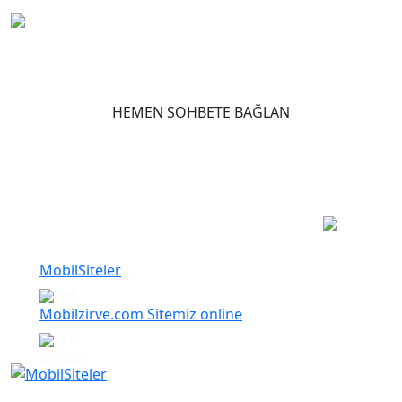
HEMEN SOHBETE BAĞLAN
Popüler Yazılar
MobilSiteler
234
Mobilzirve.com Sitemiz online
118