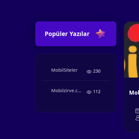
Popüler Yazılar
MobilSiteler
230
Mobilzirve.com Sitemiz online
112
Mob