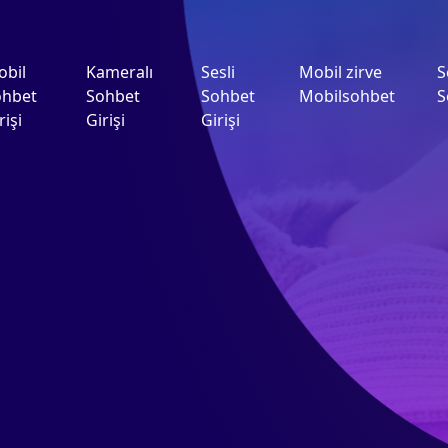
obil
Kameralı
Sesli
Mobil zirve
S
ohbet
Sohbet
Sohbet
Mobilsohbet
S
rişi
Girişi
Girişi