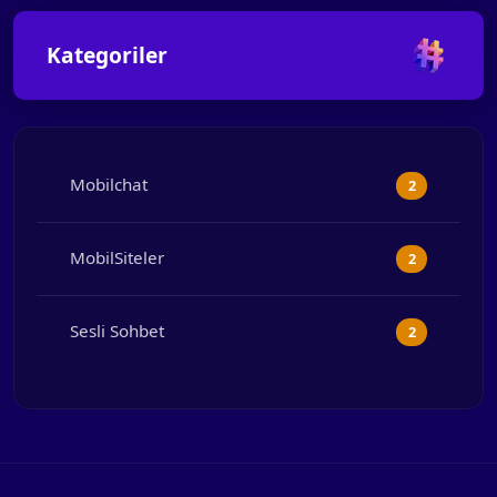
Kategoriler
Mobilchat
2
MobilSiteler
2
Sesli Sohbet
2