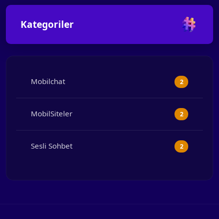
Kategoriler
Mobilchat
2
MobilSiteler
2
Sesli Sohbet
2