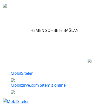
HEMEN SOHBETE BAĞLAN
Popüler Yazılar
MobilSiteler
233
Mobilzirve.com Sitemiz online
117