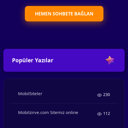
HEMEN SOHBETE BAĞLAN
Popüler Yazılar
MobilSiteler
230
Mobilzirve.com Sitemiz online
112