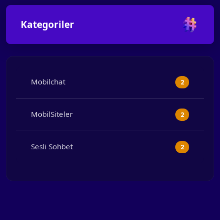
Kategoriler
Mobilchat
2
MobilSiteler
2
Sesli Sohbet
2