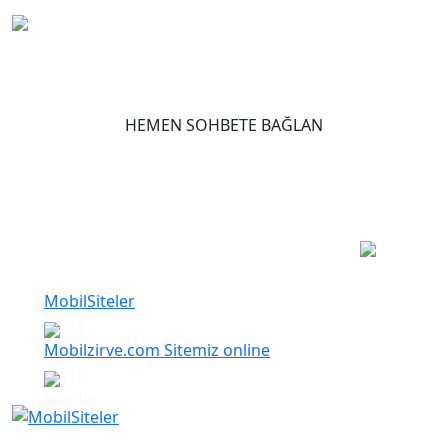
HEMEN SOHBETE BAĞLAN
Popüler Yazılar
MobilSiteler
233
Mobilzirve.com Sitemiz online
117