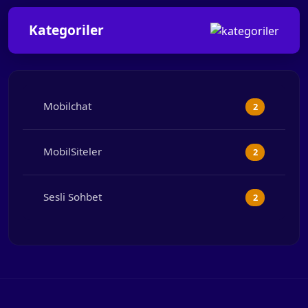
Kategoriler
Mobilchat
2
MobilSiteler
2
Sesli Sohbet
2