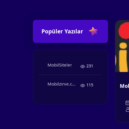
Popüler Yazılar
MobilSiteler
231
Mobilzirve.com Sitemiz online
115
Mob