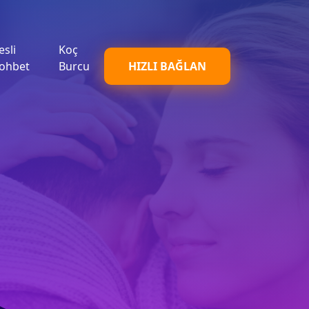
esli
Koç
ohbet
Burcu
HIZLI BAĞLAN