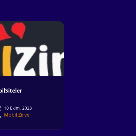
ilSiteler
10 Ekim, 2023
Mobil Zirve