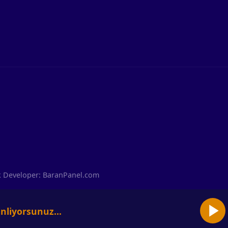
ack Developer: BaranPanel.com
nliyorsunuz...