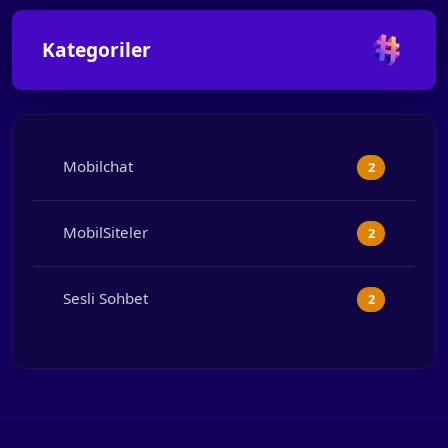
Kategoriler
Mobilchat
2
MobilSiteler
2
Sesli Sohbet
2