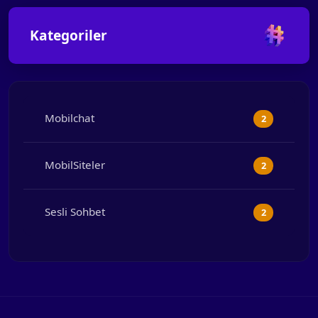
Kategoriler
Mobilchat
2
MobilSiteler
2
Sesli Sohbet
2