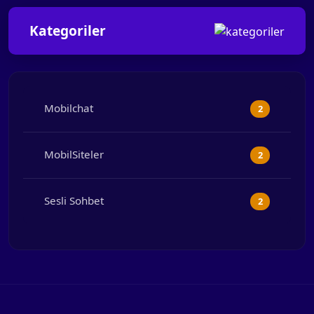
Kategoriler
Mobilchat
2
MobilSiteler
2
Sesli Sohbet
2