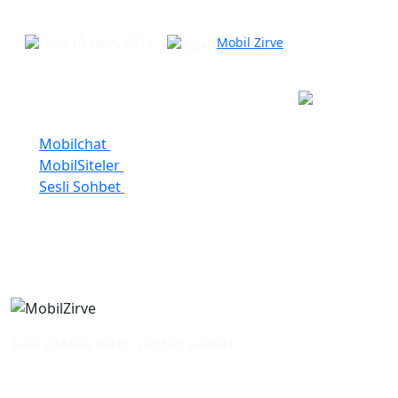
MobilSiteler
10 Ekim, 2023
Mobil Zirve
Kategoriler
Mobilchat
2
MobilSiteler
2
Sesli Sohbet
2
Sesli sohbet mobil sohbet siteleri.