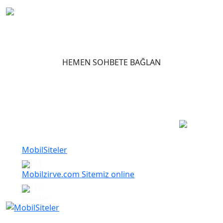
HEMEN SOHBETE BAĞLAN
Popüler Yazılar
MobilSiteler
233
Mobilzirve.com Sitemiz online
117