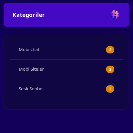
Kategoriler
Mobilchat
2
MobilSiteler
2
Sesli Sohbet
2