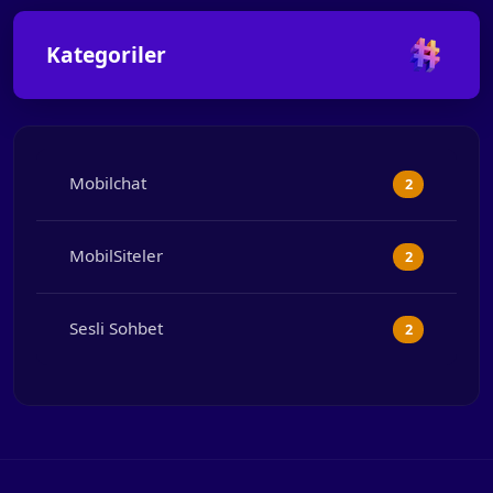
Kategoriler
Mobilchat
2
MobilSiteler
2
Sesli Sohbet
2