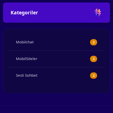
Kategoriler
Mobilchat
2
MobilSiteler
2
Sesli Sohbet
2