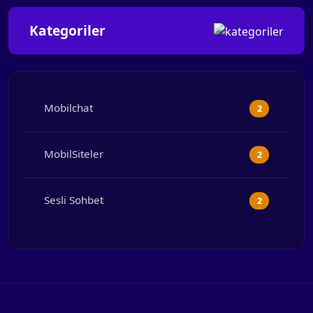
Kategoriler
Mobilchat
2
MobilSiteler
2
Sesli Sohbet
2