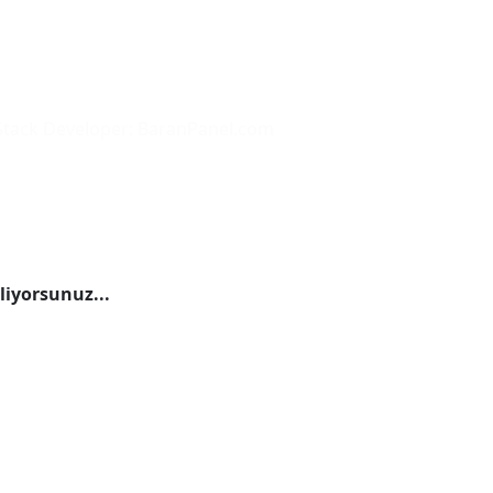
l Stack Developer: BaranPanel.com
liyorsunuz...